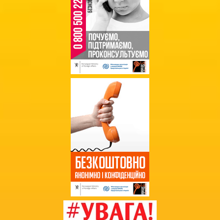
Фінансові звіти
Державні закупівлі
Звернення громадян
Благодійна допомога
Додаткова інформація
Витяг з протоколу про випуск
учнів (вихованців)
НМТ 2025