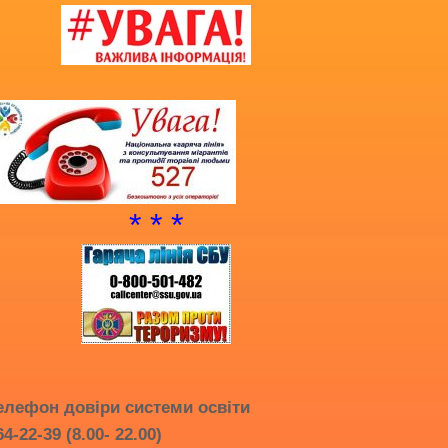
Благодійна допомога
Додаткова інформація
Витяг з протоколу про випуск учнів
(вихованців)
НМТ 2025
* * *
елефон довіри системи освіти
64-22-39 (8.00- 22.00)