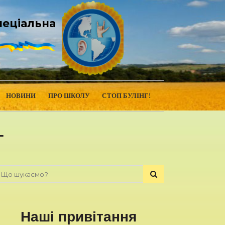
пеціальна
НОВИНИ
ПРО ШКОЛУ
СТОП БУЛІНГ!
т
Наші привітання