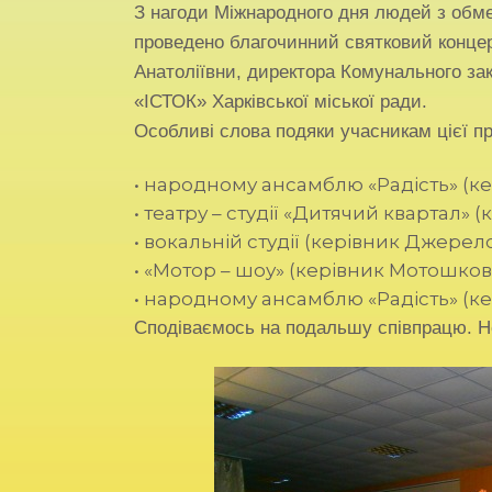
З нагоди Міжнародного дня людей з об
проведено благочинний святковий концер
Анатоліївни, директора Комунального за
«ІСТОК» Харківської міської ради.
Особливі слова подяки учасникам цієї п
• народному ансамблю «Радість» (ке
• театру – студії «Дитячий квартал» (к
• вокальній студії (керівник Джерело
• «Мотор – шоу» (керівник Мотошкова
• народному ансамблю «Радість» (к
Сподіваємось на подальшу співпрацю. Н