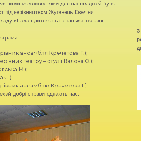
меженими можливостями для наших дітей було
т під керівництвом Жуганець Евеліни
кладу «Палац дитячої та юнацької творчості
рограми:
р
д
рівник ансамбля Кречетова Г.);
ерівник театру – студії Валова О.);
вська М.);
 О.);
ерівник ансамблю Кречетова Г).
ехай добрі справи єднають нас.