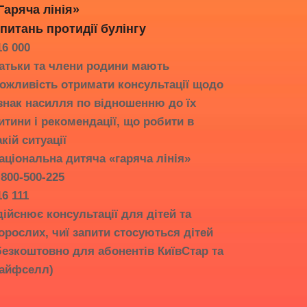
Гаряча лінія»
 питань протидії
булінгу
16 000
атьки та члени родини мають
ожливість отримати консультації щодо
знак насилля по відношенню до їх
итини і рекомендації, що робити в
акій ситуації
аціональна дитяча «гаряча лінія»
-800-500-225
16 111
дійснює консультації для дітей та
орослих, чиї запити стосуються дітей
безкоштовно для абонентів КиївСтар та
айфселл)