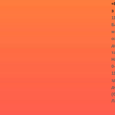
«
з
1
Б
м
о
д
т
Н
0
1
з
д
(
Л