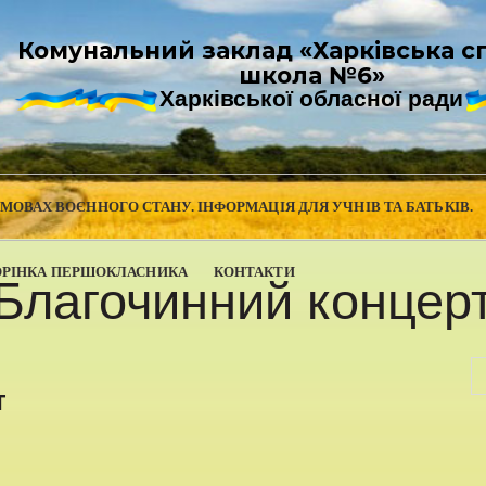
Комунальний заклад «Харківська с
школа №6»
Харківської обласної ради
УМОВАХ ВОЄННОГО СТАНУ. ІНФОРМАЦІЯ ДЛЯ УЧНІВ ТА БАТЬКІВ.
ОРІНКА ПЕРШОКЛАСНИКА
КОНТАКТИ
Благочинний концер
т