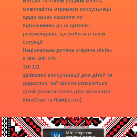
Батьки та члени родини мають
можливість отримати консультації
щодо ознак насилля по
відношенню до їх дитини і
рекомендації, що робити в такій
ситуації
Національна дитяча «гаряча лінія»
0-800-500-225
116 111
здійснює консультації для дітей та
дорослих, чиї запити стосуються
дітей (безкоштовно для абонентів
КиївСтар та Лайфселл)