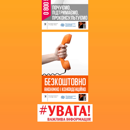
Державні закупівлі
Звернення громадян
Благодійна допомога
Додаткова інформація
Витяг з протоколу про випуск
учнів (вихованців)
НМТ 2025