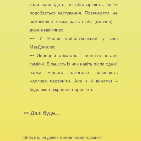
коли вони їдять, то обговорюють, як їм
подобається частування. Повечеряти, не
вимовивши кілька разів oishii (смачно) –
дуже неввічливо.
••• У Японії найповільніший у світі
МакДоналдс.
••• Японці й алкоголь – поняття погано
сумісні. Більшість із них навіть після однієї
чарки міцного алкоголю починають
жахливо червоніти. Але є й винятки –
будь-якого українця переп’ють.
••• Далі буде…
Вибачте, на даний момент коментування