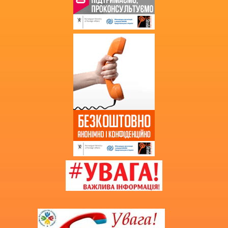
Звернення громадян
Благодійна допомога
Додаткова інформація
Витяг з протоколу про випуск
учнів (вихованців)
НМТ 2025