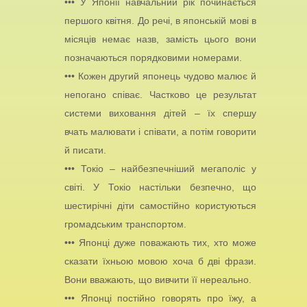
••• У Японії навчальний рік починається
першого квітня. До речі, в японській мові в
місяців немає назв, замість цього вони
позначаються порядковими номерами.
••• Кожен другий японець чудово малює й
непогано співає. Частково це результат
системи виховання дітей – їх спершу
вчать малювати і співати, а потім говорити
й писати.
••• Токіо – найбезпечніший мегаполіс у
світі. У Токіо настільки безпечно, що
шестирічні діти самостійно користуються
громадським транспортом.
••• Японці дуже поважають тих, хто може
сказати їхньою мовою хоча б дві фрази.
Вони вважають, що вивчити її нереально.
••• Японці постійно говорять про їжу, а