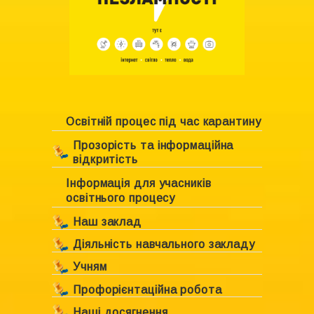
Освітній процес під час карантину
Прозорість та інформаційна
відкритість
Інформація для учасників
Ліцензування закладу
освітнього процесу
Свідоцтво про право власності
Наш заклад
Положення про академічну
Діяльність навчального закладу
Інформація про навчальний
доброчесність
заклад
Учням
План роботи Комунального
Статут навчального закладу
закладу «Харківська спеціальна
Керівництво навчального
Профорієнтаційна робота
Розклад уроків
школа №6 ХОР»
Структура управління
закладу
Наші досягнення
Шкільний парламент