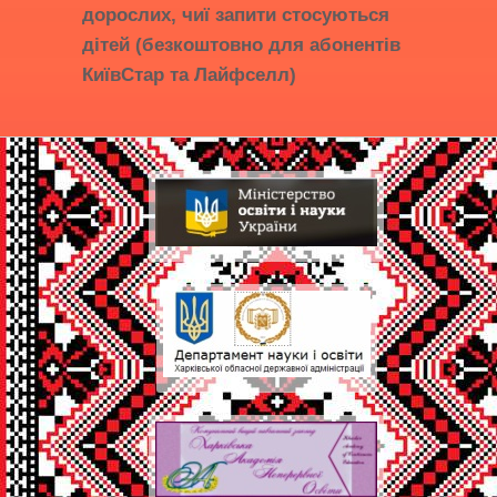
дорослих, чиї запити стосуються
дітей (безкоштовно для абонентів
КиївСтар та Лайфселл)