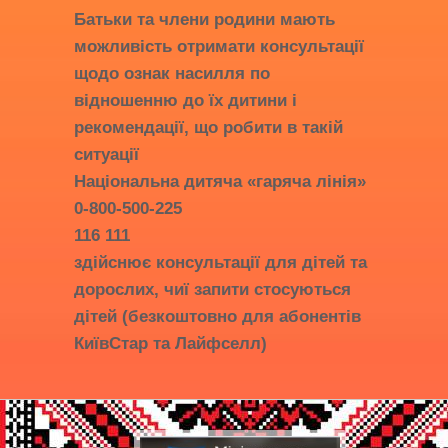
Батьки та члени родини мають
можливість отримати консультації
щодо ознак насилля по
відношенню до їх дитини і
рекомендації, що робити в такій
ситуації
Національна дитяча «гаряча лінія»
0-800-500-225
116 111
здійснює консультації для дітей та
дорослих, чиї запити стосуються
дітей (безкоштовно для абонентів
КиївСтар та Лайфселл)