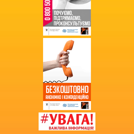
Державні закупівлі
Звернення громадян
Благодійна допомога
Додаткова інформація
Витяг з протоколу про випуск
учнів (вихованців)
НМТ 2025