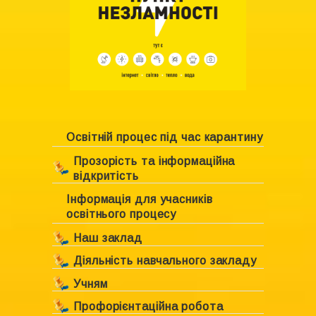
Освітній процес під час карантину
Прозорість та інформаційна
відкритість
Інформація для учасників
Ліцензування закладу
освітнього процесу
Свідоцтво про право власності
Наш заклад
Положення про академічну
Діяльність навчального закладу
Інформація про навчальний
доброчесність
заклад
Учням
План роботи Комунального
Статут навчального закладу
закладу «Харківська спеціальна
Керівництво навчального
Профорієнтаційна робота
Розклад уроків
школа №6 ХОР»
Структура управління