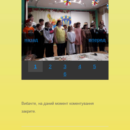
назад
вперед
1
2
3
4
5
6
Вибачте, на даний момент коментування
закрите.