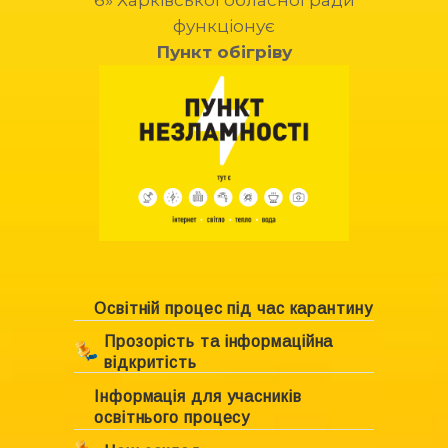
функціонує
Пункт обігріву
Освітній процес під час карантину
Прозорість та інформаційна
відкритість
Інформація для учасників
Ліцензування закладу
освітнього процесу
Свідоцтво про право власності