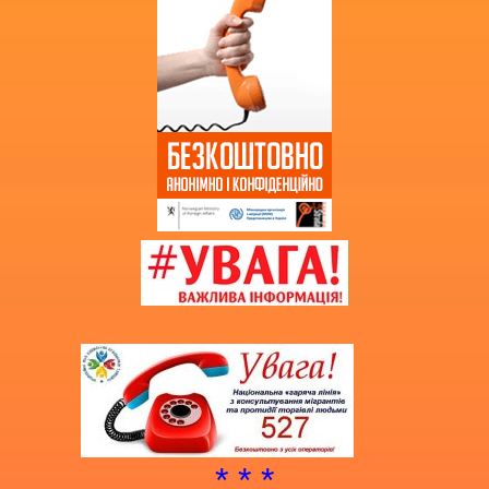
Витяг з протоколу про випуск
учнів (вихованців)
НМТ 2025
* * *