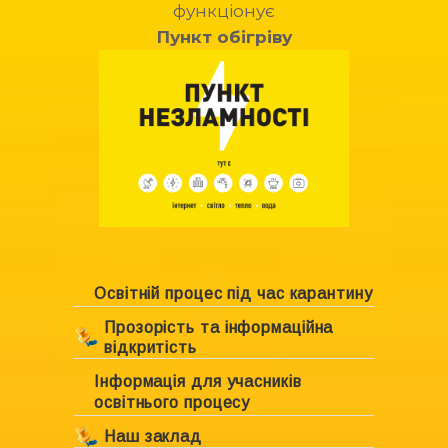
функціонує
Пункт обігріву
Освітній процес під час карантину
Прозорість та інформаційна
відкритість
Інформація для учасників
Ліцензування закладу
освітнього процесу
Свідоцтво про право власності
Наш заклад