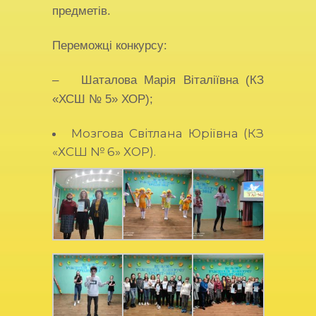
предметів.
Переможці конкурсу:
– Шаталова Марія Віталіївна (КЗ
«ХСШ № 5» ХОР);
Мозгова Світлана Юріївна (КЗ
«ХСШ № 6» ХОР).