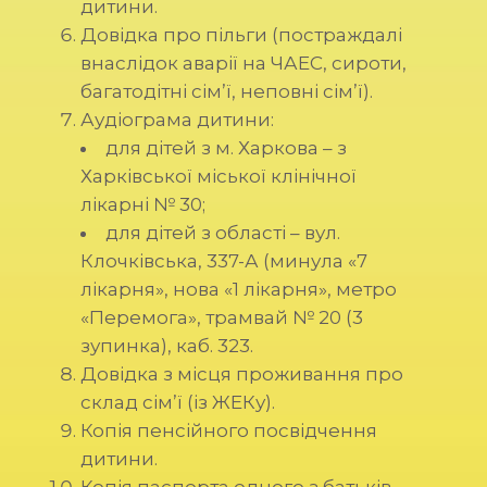
дитини.
Довідка про пільги (постраждалі
внаслідок аварії на ЧАЕС, сироти,
багатодітні сім’ї, неповні сім’ї).
Аудіограма дитини:
для дітей з м. Харкова – з
Харківської міської клінічної
лікарні № 30;
для дітей з області – вул.
Клочківська, 337-А (минула «7
лікарня», нова «1 лікарня», метро
«Перемога», трамвай № 20 (3
зупинка), каб. 323.
Довідка з місця проживання про
склад сім’ї (із ЖЕКу).
Копія пенсійного посвідчення
дитини.