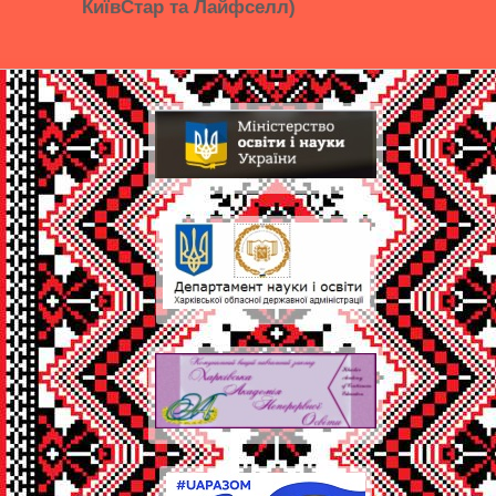
КиївСтар та Лайфселл)