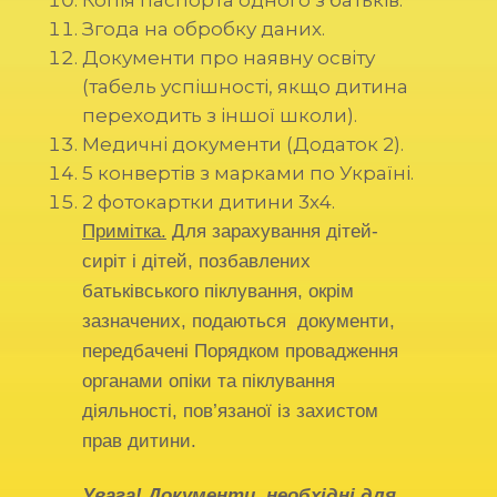
Копія паспорта одного з батьків.
Згода на обробку даних.
Документи про наявну освіту
(табель успішності, якщо дитина
переходить з іншої школи).
Медичні документи (Додаток 2).
5 конвертів з марками по Україні.
2 фотокартки дитини 3х4.
Примітка.
Для зарахування дітей-
сиріт і дітей, позбавлених
батьківського піклування, окрім
зазначених, подаються документи,
передбачені Порядком провадження
органами опіки та піклування
діяльності, пов’язаної із захистом
прав дитини.
Увага! Документи, необхідні для