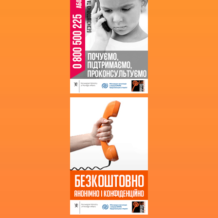
Кошторис
Фінансові звіти
Державні закупівлі
Звернення громадян
Благодійна допомога
Додаткова інформація
Витяг з протоколу про випуск
учнів (вихованців)
НМТ 2025