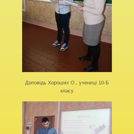
Доповідь Хороших О., учениці 10-Б
класу