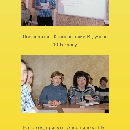
Поезії читає Колосовський В., учень
10-Б класу
На заході присутні Альошичева Т.Б.,