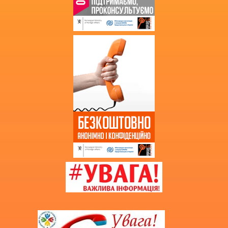
Звернення громадян
Благодійна допомога
Додаткова інформація
Витяг з протоколу про випуск
учнів (вихованців)
НМТ 2025