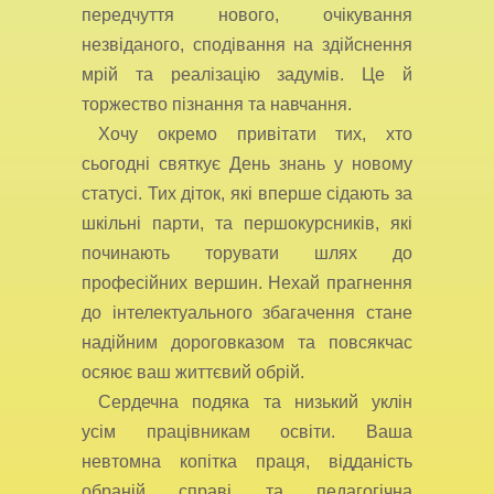
передчуття нового, очікування
незвіданого, сподівання на здійснення
мрій та реалізацію задумів. Це й
торжество пізнання та навчання.
Хочу окремо привітати тих, хто
сьогодні святкує День знань у новому
статусі. Тих діток, які вперше сідають за
шкільні парти, та першокурсників, які
починають торувати шлях до
професійних вершин. Нехай прагнення
до інтелектуального збагачення стане
надійним дороговказом та повсякчас
осяює ваш життєвий обрій.
Сердечна подяка та низький уклін
усім працівникам освіти. Ваша
невтомна копітка праця, відданість
обраній справі та педагогічна