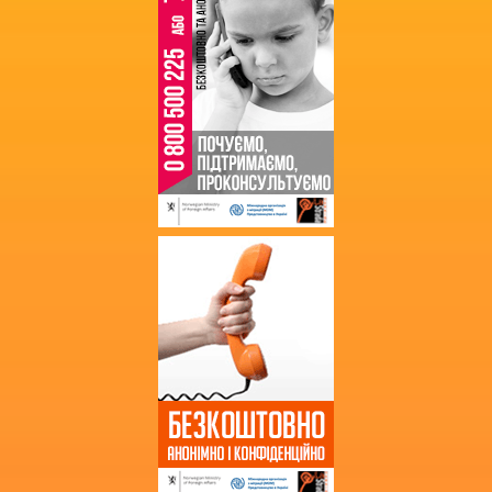
Запит на інформацію
Кошторис
Фінансові звіти
Державні закупівлі
Звернення громадян
Благодійна допомога
Додаткова інформація
Витяг з протоколу про випуск
учнів (вихованців)
НМТ 2025