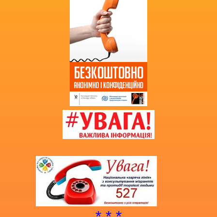
Витяг з протоколу про випуск
учнів (вихованців)
НМТ 2025
* * *