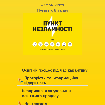
функціонує
Пункт обігріву
Освітній процес під час карантину
Прозорість та інформаційна
відкритість
Інформація для учасників
Ліцензування закладу
освітнього процесу
Свідоцтво про право власності
Наш заклад