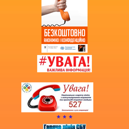
учнів (вихованців)
НМТ 2025
* * *