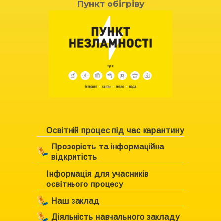
Пункт обігріву
Освітній процес під час карантину
Прозорість та інформаційна
відкритість
Інформація для учасників
Ліцензування закладу
освітнього процесу
Свідоцтво про право власності
Наш заклад
Положення про академічну
Діяльність навчального закладу
Інформація про навчальний
доброчесність