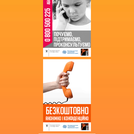
Кошторис
Фінансові звіти
Державні закупівлі
Звернення громадян
Благодійна допомога
Додаткова інформація
Витяг з протоколу про випуск
учнів (вихованців)
НМТ 2025