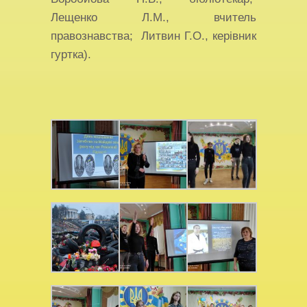
Лещенко Л.М., вчитель
правознавства; Литвин Г.О., керівник
гуртка).