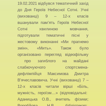
19.02.2021 відбувся тематичний захід
до Дня Героїв Небесної Сотні. Учні
(вихованці) 9 – 12-х класів
вшанували пам’ять Героїв Небесної
Сотні хвилиною мовчання,
підготували тематичні пісні у
жестовому виконанні «Ми прагнемо
змін», «Мить». Також було
організовано перегляд відеофільму
про загиблого на майдані
слабкочуючого спортсмена-
дефлімпійця Максимова Дмитра
В’ячеславовича. Учні (вихованці) 7 –
12-х класів читали вірші «Біль,
мужність, героїзм…» (відповідальні:
Аданицька О.В., вчитель фізики;
Воробйова Н.В., бібліотекар;