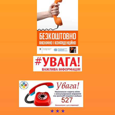
Витяг з протоколу про випуск
учнів (вихованців)
НМТ 2025
* * *