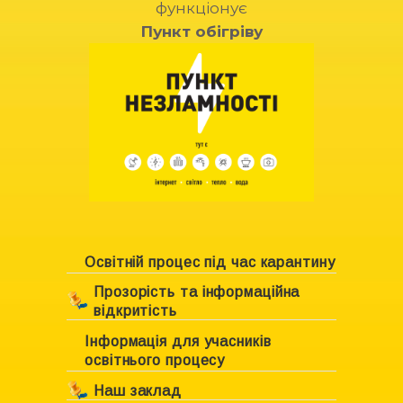
функціонує
Пункт обігріву
Освітній процес під час карантину
Прозорість та інформаційна
відкритість
Інформація для учасників
Ліцензування закладу
освітнього процесу
Свідоцтво про право власності
Наш заклад