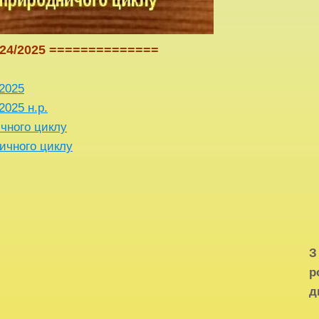
24/2025 ==============
2025
2025 н.р.
чного циклу
ичного циклу
р
д