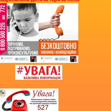
Розклад уроків
Мова освітнього процесу
Запит на інформацію
Кошторис
Фінансові звіти
Державні закупівлі
Звернення громадян
Благодійна допомога
Додаткова інформація
Витяг з протоколу про випуск учнів
(вихованців)
НМТ 2025