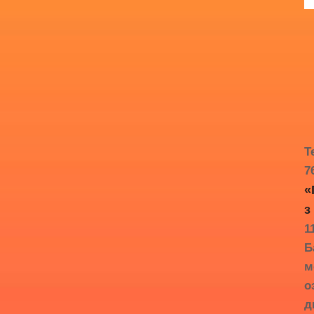
Т
7
«
з
1
Б
м
о
д