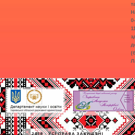
т
Н
0
1
з
д
(
Л
2018 · УСІ ПРАВА ЗАХИЩЕНІ