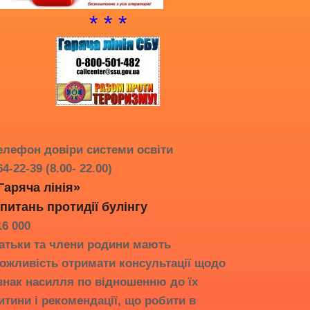
* * *
елефон довіри системи освіти
64-22-39 (8.00- 22.00)
Гаряча лінія»
 питань протидії
булінгу
16 000
атьки та члени родини мають
ожливість отримати консультації щодо
знак насилля по відношенню до їх
итини і рекомендації, що робити в