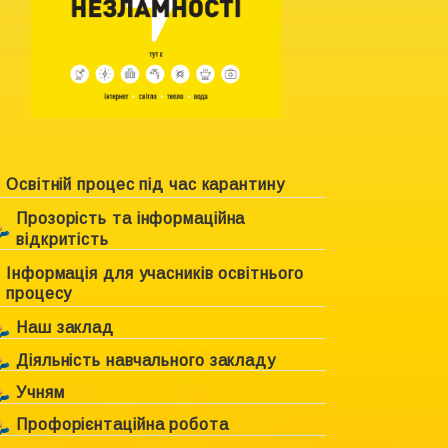
Освітній процес під час карантину
Прозорість та інформаційна
відкритість
Інформація для учасників освітнього
Ліцензування закладу
процесу
Свідоцтво про право власності
Наш заклад
Положення про академічну
Діяльність навчального закладу
Інформація про навчальний заклад
доброчесність
Учням
План роботи Комунального закладу
Керівництво навчального закладу
Статут навчального закладу
«Харківська спеціальна школа №6
Профорієнтаційна робота
Розклад уроків
Гімн спеціальної школи
ХОР»
Структура управління