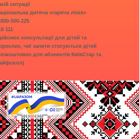
акій ситуації
аціональна дитяча «гаряча лінія»
-800-500-225
16 111
дійснює консультації для дітей та
орослих, чиї запити стосуються дітей
безкоштовно для абонентів КиївСтар та
айфселл)