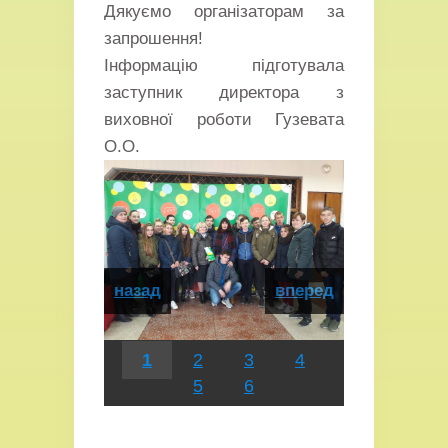
Дякуємо організаторам за
запрошення!
Інформацію підготувала
заступник директора з
виховної роботи Гузевата
О.О.
назад
вперед
1
2
3
4
5
6