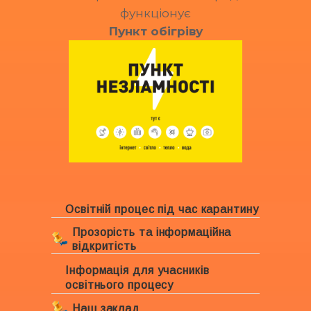
функціонує
Пункт обігріву
Освітній процес під час карантину
Прозорість та інформаційна
відкритість
Інформація для учасників
Ліцензування закладу
освітнього процесу
Свідоцтво про право власності
Наш заклад