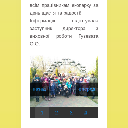
всім працівникам екопарку за
день щастя та радості!
Інформацію підготувала
заступник директора з
виховної роботи Гузевата
О.О.
назад
вперед
1
2
3
4