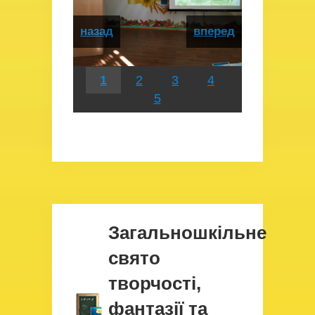
назад
вперед
1
2
3
4
5
Загальношкільне
свято
творчості,
фантазії та