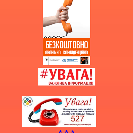
Витяг з протоколу про випуск
учнів (вихованців)
НМТ 2025