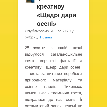
креативу
«Щедрі дари
осені»
Опубліковано
31 Жов
21:29
у
рубриці:
Новини
25 жовтня в нашій школі
відбулося загальношкільне
свято творчості, фантазії та
креативу «Щедрі дари осені»
– виставка дитячих поробок з
природного матеріалу та
осінніх плодів. Тихенько,
немов якась таємнича гостя,
підкралася до нас осінь. Її
оксамитовий запах непомітно