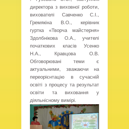
директора з виховної роботи,
вихователі Савченко С.І.,
Гремякіна В.О., керівник
гуртка «Творча майстерня»
Здолбнікова О.А., учителі
початкових класів Усенко
Н.А., Кравцова О.В.
Обговорювані теми є
актуальними, зважаючи на
переорієнтацію в сучасній
освіті з процесу та результат
освіти та виховання у
діяльнісному вимірі.