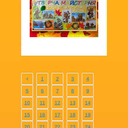
1
2
3
4
5
6
7
8
9
10
11
12
13
14
15
16
17
18
19
20
21
22
23
24