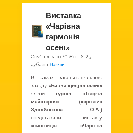
Виставка
«Чарівна
гармонія
осені»
Опубліковано
30 Жов
16:12
у
рубриці:
Новини
В рамах загальношкільного
заходу
«Барви щедрої осені»
члени
гуртка «Творча
майстерня» (керівник
Здолбнікова О.А.)
представили виставку
композицій
«Чарівна