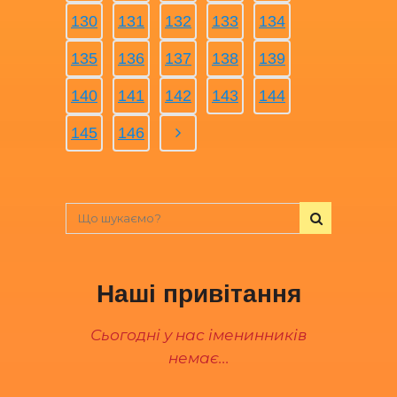
130
131
132
133
134
135
136
137
138
139
140
141
142
143
144
145
146
Наші привітання
Сьогодні у нас іменинників
немає...