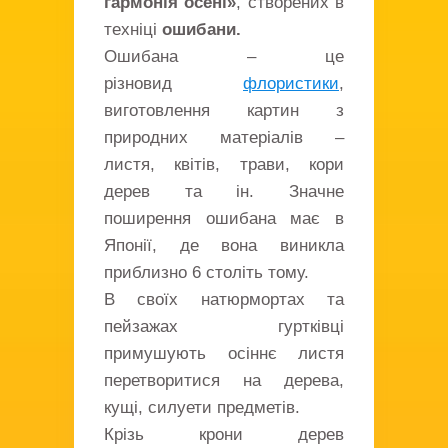
гармонія осені»
, створених в
техніці
ошибани.
Ошибана – це
різновид
флористики
,
виготовлення картин з
природних матеріалів –
листя, квітів, трави, кори
дерев та ін. Значне
поширення ошибана має в
Японії, де вона виникла
приблизно 6 століть тому.
В своїх натюрмортах та
пейзажах гуртківці
примушують осіннє листя
перетворитися на дерева,
кущі, силуети предметів.
Крізь крони дерев