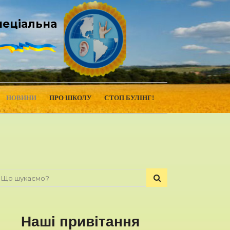
пеціальна
НОВИНИ
ПРО ШКОЛУ
СТОП БУЛІНГ!
Наші привітання