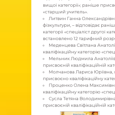
вищої категорії»; раніше при
«старший учитель».
Литвин Ганна Олександрівна,
фізкультури, – відповідає рані
категорії «спеціаліст другої кате
встановлено 12 тарифний розр
Меденцева Світлана Анатолі
кваліфікаційну категорію «спеці
Мельник Людмила Анатоліївн
присвоєній кваліфікаційній кате
Молчанова Лариса Юріївна, в
присвоєно кваліфікаційну катег
Проценко Олена Максимівна
кваліфікаційну категорію «спеці
Сусла Тетяна Володимирівна,
присвоєній кваліфікаційній кате