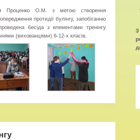
гом Проценко О.М. з метою створення
опередження протидії булінгу, запобіганню
роведена бесіда з елементами тренінгу
чнями (вихованцями) 6-12-х класів.
р
д
нгу