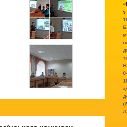
«
з
1
Б
м
о
д
т
Н
0
1
з
д
(
Л