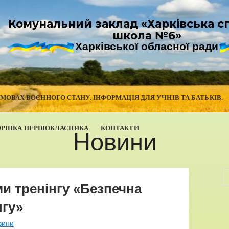
Комунальний заклад «Харківська с
школа №6»
Харківської обласної ради
УМОВАХ ВОЄННОГО СТАНУ. ІНФОРМАЦІЯ ДЛЯ УЧНІВ ТА БАТЬКІВ.
ОРІНКА ПЕРШОКЛАСНИКА
КОНТАКТИ
Новини
ми тренінгу «Безпечна
нгу»
вини