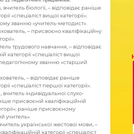
вчитель біології, – відповідає раніше
рії «спеціаліст вищої категорії»;
ому званню «учитель-методист».
ихователь, – присвоєно кваліфікаційну
орії».
ель трудового навчання, – відповідає
й категорії «спеціаліст вищої
 педагогічному званню «старший
хователь, – відповідає раніше
рії «спеціаліст першої категорії».
, вчитель індивідуальної слухо-
ніше присвоєній кваліфікаційній
тегорії»; раніше присвоєному
й учитель».
читель української жестової мови, –
валіфікаційній категорії «спеціаліст