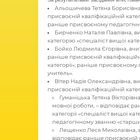
Альошичева Тетяна Борисівна, 
присвоєній кваліфікаційній катего
раніше присвоєному педагогічн
Бирченко Наталія Павлівна, в
категорію «спеціаліст вищої катег
Бойко Людмила Єгорівна, вчит
раніше присвоєній кваліфікаційні
категорії»; раніше присвоєному
учитель».
Вітер Надія Олександрівна, ви
присвоєній кваліфікаційній катего
Гуманіцька Тетяна Вікторівна
мовної роботи, – відповідає ра
категорії «спеціаліст вищої ка
педагогічному званню «старши
Лещенко Леся Миколаївна, в
відповідає раніше присвоєній к