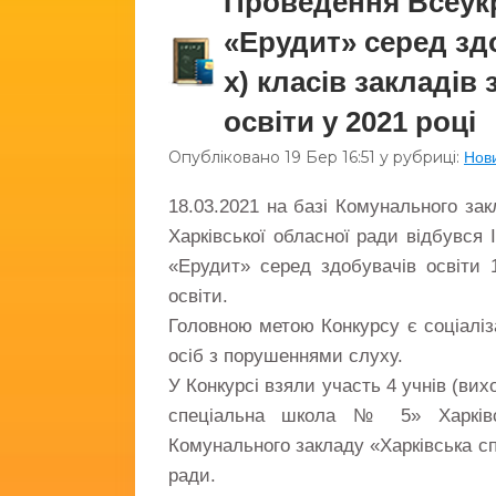
Проведення Всеукр
«Ерудит» серед здо
х) класів закладів
освіти у 2021 році
Опубліковано
19 Бер
16:51
у рубриці:
Нов
18.03.2021 на базі Комунального за
Харківської обласної ради відбувся 
«Ерудит» серед здобувачів освіти 1
освіти.
Головною метою Конкурсу є соціаліз
осіб з порушеннями слуху.
У Конкурсі взяли участь 4 учнів (ви
спеціальна школа № 5» Харківс
Комунального закладу «Харківська с
ради.