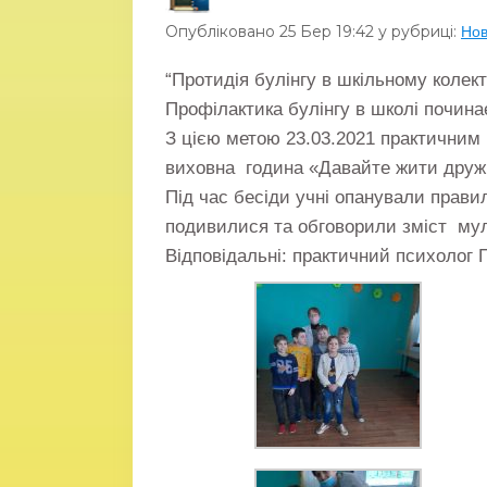
Опубліковано
25 Бер
19:42
у рубриці:
Но
“Протидія булінгу в шкільному колек
Профілактика булінгу в школі почина
З цією метою 23.03.2021 практичним
виховна година «Давайте жити дружн
Під час бесіди учні опанували прави
подивилися та обговорили зміст му
Відповідальні: практичний психолог П