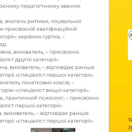
своєному педагогічному званню
 вчитель ритміки, лікувальної
ше присвоєній кваліфікаційній
горії»; керівник гуртка, –
яд.
ївна, вихователь, – присвоєно
аліст другої категорії».
а, вихователь, – відповідає раніше
горії «спеціаліст першої категорії».
читель початкових класів, –
орію «спеціаліст вищої категорії».
, практичний психолог, – присвоєно
аліст першої категорії».
 вихователь, – відповідає раніше
Т
горії «спеціаліст першої категорії».
7