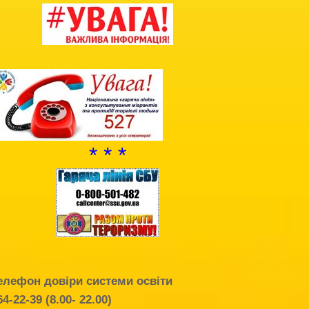
Благодійна допомога
Додаткова інформація
Витяг з протоколу про випуск учнів
(вихованців)
НМТ 2025
* * *
елефон довіри системи освіти
64-22-39 (8.00- 22.00)