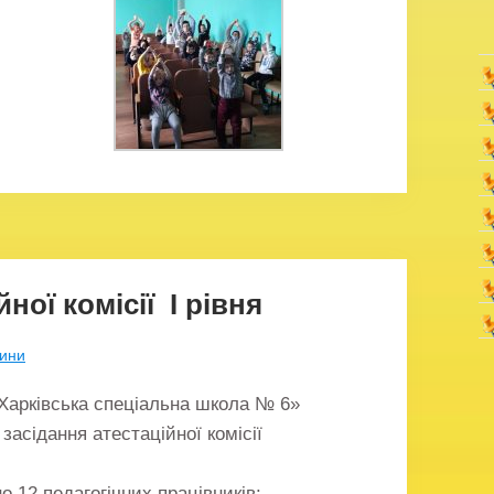
ної комісії І рівня
ини
«Харківська спеціальна школа № 6»
засідання атестаційної комісії
 12 педагогічних працівників: