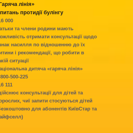
Гаряча лінія»
 питань протидії
булінгу
16 000
атьки та члени родини мають
ожливість отримати консультації щодо
знак насилля по відношенню до їх
итини і рекомендації, що робити в
акій ситуації
аціональна дитяча «гаряча лінія»
-800-500-225
16 111
дійснює консультації для дітей та
орослих, чиї запити стосуються дітей
безкоштовно для абонентів КиївСтар та
айфселл)