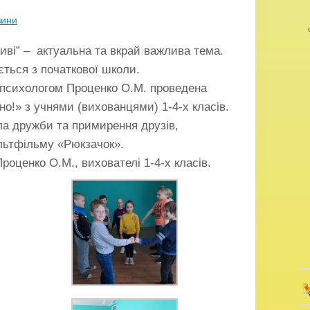
вини
тиві” – актуальна та вкрай важлива тема.
ється з початкової школи.
 психологом Проценко О.М. проведена
о!» з учнями (вихованцями) 1-4-х класів.
ла дружби та примирення друзів,
льтфільму «Рюкзачок».
роценко О.М., вихователі 1-4-х класів.