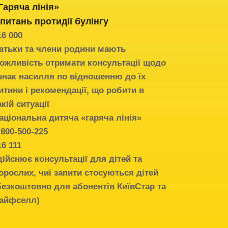
Гаряча лінія»
 питань протидії
булінгу
16 000
атьки та члени родини мають
ожливість отримати консультації щодо
знак насилля по відношенню до їх
итини і рекомендації, що робити в
акій ситуації
аціональна дитяча «гаряча лінія»
-800-500-225
16 111
дійснює консультації для дітей та
орослих, чиї запити стосуються дітей
безкоштовно для абонентів КиївСтар та
айфселл)