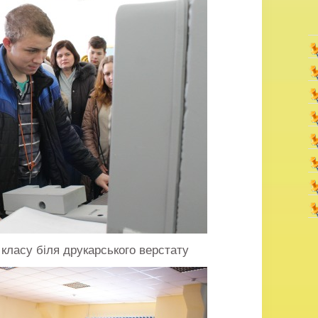
 класу біля друкарського верстату