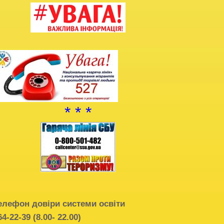
Благодійна допомога
Додаткова інформація
Витяг з протоколу про випуск учнів
(вихованців)
НМТ 2025
* * *
елефон довіри системи освіти
64-22-39 (8.00- 22.00)