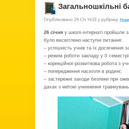
Загальношкільні б
Опубліковано
29 Січ
14:53
у рубриці:
Нов
26 січня
у школі-інтернаті пройшли за
було висвітлено наступні питання:
– успішність учнів та їх досягнення з
– режим роботи закладу у II семестрі
– корекційної-розвиткова робота з у
– попередження насилля в родині;
– застережні заходи безпеки при ожел
дахах з метою уникнення травмувань