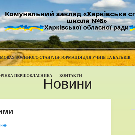
Комунальний заклад «Харківська с
школа №6»
Харківської обласної ради
УМОВАХ ВОЄННОГО СТАНУ. ІНФОРМАЦІЯ ДЛЯ УЧНІВ ТА БАТЬКІВ.
ОРІНКА ПЕРШОКЛАСНИКА
КОНТАКТИ
Новини
ими
вини