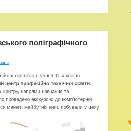
вського поліграфічного
вини
йної орієнтації учні 9-11-х класів
й центр професійно-технічної освіти.
ю центру, напрями навчання та
уло проведено екскурсію до комп’ютерної
ься макети майбутніх книг, побували у цеху