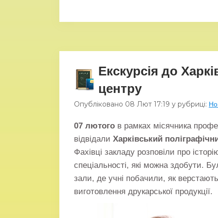
Екскурсія до Харкі
центру
Опубліковано
08 Лют
17:19
у рубриці:
Но
07 лютого
в рамках місячника професі
відвідали
Харківський поліграфічни
Фахівці закладу розповіли про історі
спеціальності, які можна здобути. Б
зали, де учні побачили, як верстают
виготовлення друкарської продукції.