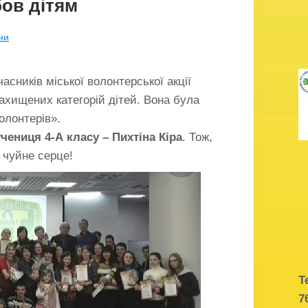
ов дітям
ни
ників міської волонтерської акції
ахищених категорій дітей. Вона була
олонтерів».
учениця 4-А класу – Пихтіна Кіра
. Тож,
 чуйне серце!
Т
7