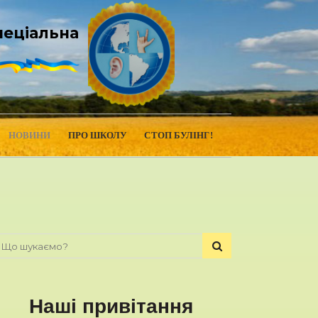
пеціальна
НОВИНИ
ПРО ШКОЛУ
СТОП БУЛІНГ!
Наші привітання