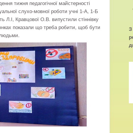
ення тижня педагогічної майстерності
уальної слухо-мовної роботи учні 1-А, 1-Б
ть Л.І, Кравцової О.В. випустили стіннівку
нках показали що треба робити, щоб бути
 людьми.
р
д