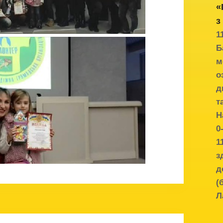
«
з
1
Б
м
о
д
т
Н
0
1
з
д
(
Л