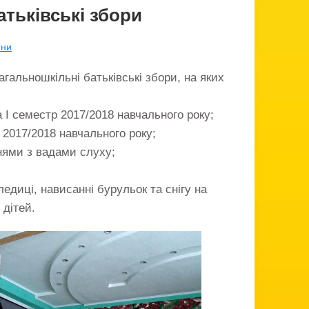
атьківські збори
ини
гальношкільні батьківські збори, на яких
а I семестр 2017/2018 навчального року;
 2017/2018 навчального року;
чнями з вадами слуху;
едиці, нависанні бурульок та снігу на
 дітей.