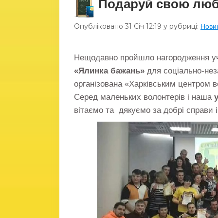
Подаруй свою люб
Опубліковано
31 Січ
12:19
у рубриці:
Нови
Нещодавно пройшло нагородження учас
«Ялинка бажань»
для соціально-нез
організована «Харківським центром в
Серед маленьких волонтерів і наша
вітаємо та дякуємо за добрі справи і