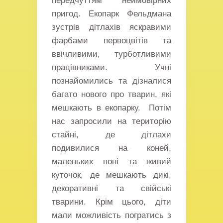
передчуттям неймовірних
пригод. Екопарк Фельдмана
зустрів дітлахів яскравими
фарбами первоцвітів та
ввічливими, турботливими
працівниками. Учні
познайомились та дізналися
багато нового про тварин, які
мешкають в екопарку. Потім
нас запросили на територію
стайні, де дітлахи
подивилися на коней,
маленьких поні та живий
куточок, де мешкають дикі,
декоративні та свійські
тварини. Крім цього, діти
мали можливість погратись з