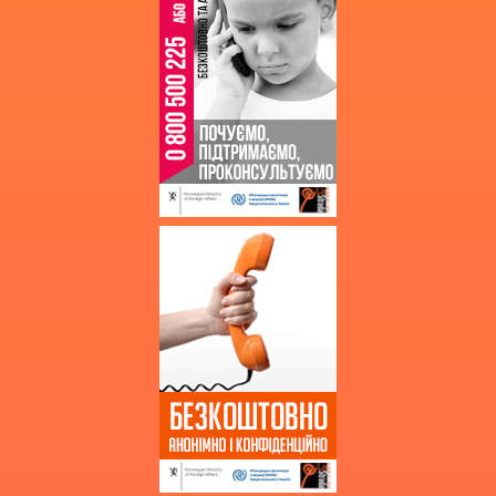
Запит на інформацію
Кошторис
Фінансові звіти
Державні закупівлі
Звернення громадян
Благодійна допомога
Додаткова інформація
Витяг з протоколу про випуск
учнів (вихованців)
НМТ 2025