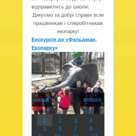
відправились до школи.
Дякуємо за добрі справи всім
працівникам і співробітникам
екопарку!
Екскурсія до «Фельдман-
Екопарку
»
назад
вперед
1
2
3
4
5
6
7
8