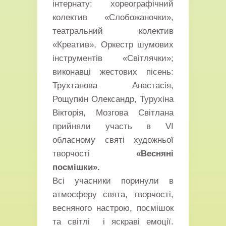
інтернату: хореографічний
колектив «Слобожаночки»,
театральний колектив
«Креатив», Оркестр шумових
інструментів «Світлячки»;
виконавці жестових пісень:
Трухтанова Анастасія,
Рощупкін Олександр, Турухіна
Вікторія, Мозгова Світлана
прийняли участь в VI
обласному святі художньої
творчості
«Весняні
посмішки».
Всі учасники поринули в
атмосферу свята, творчості,
весняного настрою, посмішок
та світлі і яскраві емоції.