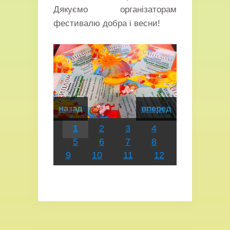
Дякуємо організаторам
фестивалю добра і весни!
назад
вперед
1
2
3
4
5
6
7
8
9
10
11
12