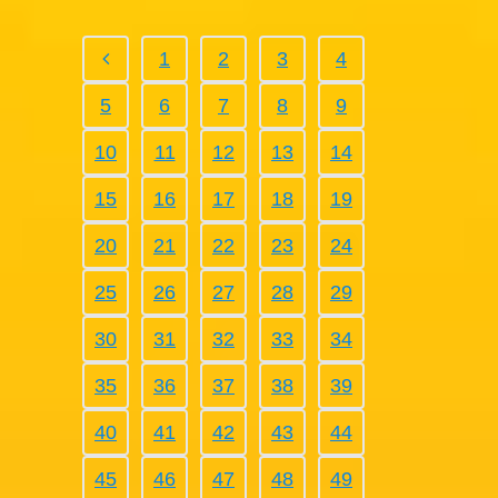
1
2
3
4
5
6
7
8
9
10
11
12
13
14
15
16
17
18
19
20
21
22
23
24
25
26
27
28
29
30
31
32
33
34
35
36
37
38
39
40
41
42
43
44
45
46
47
48
49