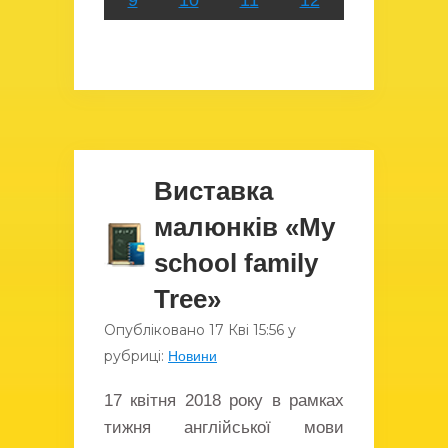
9
10
11
12
Виставка
малюнків «My
school family
Tree»
Опубліковано
17 Кві
15:56
у
рубриці:
Новини
17 квітня 2018 року в рамках
тижня англійської мови