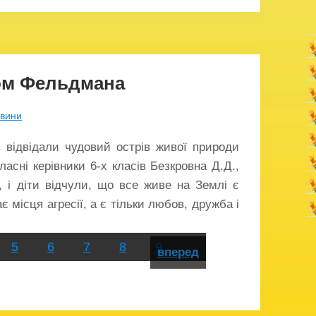
ком Фельдмана
вини
в відвідали чудовий острів живої природи
ласні керівники 6-х класів Безкровна Д.Д.,
і, і діти відчули, що все живе на Землі є
 місця агресії, а є тільки любов, дружба і
5
6
7
8
9
вперед