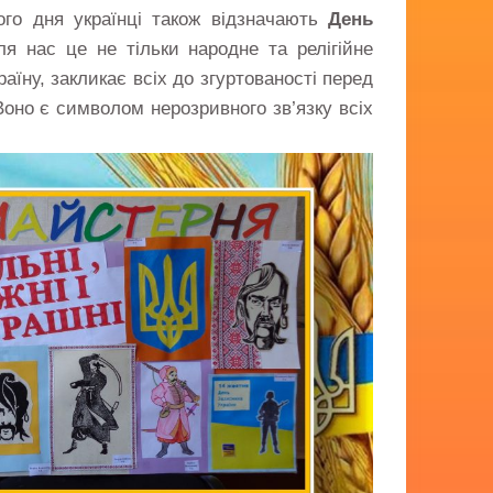
ього дня українці також відзначають
День
ля нас це не тільки народне та релігійне
раїну, закликає всіх до згуртованості перед
оно є символом нерозривного зв’язку всіх