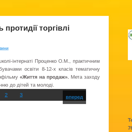
 протидії торгівлі
вини
школі-інтернаті Проценко О.М., практичним
бувачами освіти 8-12-х класів тематичну
еофільму
«Життя на продаж».
Мета заходу
нню до дітей та молоді.
2
3
вперед
Т
7