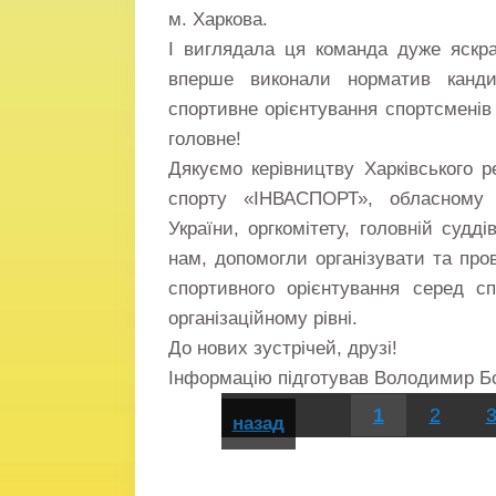
м. Харкова.
І виглядала ця команда дуже яскра
вперше виконали норматив канди
спортивне орієнтування спортсменів
головне!
Дякуємо керівництву Харківського р
спорту «ІНВАСПОРТ», обласному 
України, оргкомітету, головній судді
нам, допомогли організувати та про
спортивного орієнтування серед с
організаційному рівні.
До нових зустрічей, друзі!
Інформацію підготував Володимир Бо
1
2
назад