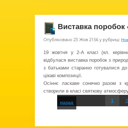
Виставка поробок 
Опубліковано
23 Жов
21:56
у рубриці:
Но
19 жовтня у 2-А класі (кл. керівн
відбулася виставка поробок з приро
з батьками старанно готувалися до 
цікаві композиції.
Осіннє ласкаве сонечко разом з 
створили в класі святкову атмосферу
1
назад