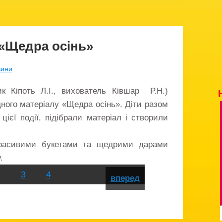
«Щедра осінь»
вини
ик Кіпоть Л.І., вихователь Ківшар Р.Н.)
дного матеріалу «Щедра осінь». Діти разом
цієї події, підібрали матеріал і створили
красивими букетами та щедрими дарами
.
2
3
4
вперед