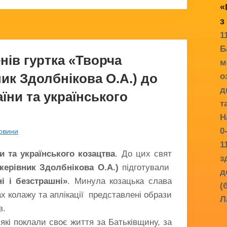
«
з
1
Б
нів гуртка «Творча
м
ик Здолбнікова О.А.) до
о
д
їни та українського
т
Н
0
овини
1
и та українського козацтва
. До цих свят
з
керівник Здолбнікова О.А.)
підготували
д
і і безстрашні»
. Минула козацька слава
(
ах колажу та аплікації представлені образи
Л
в.
які поклали своє життя за Батьківщину, за