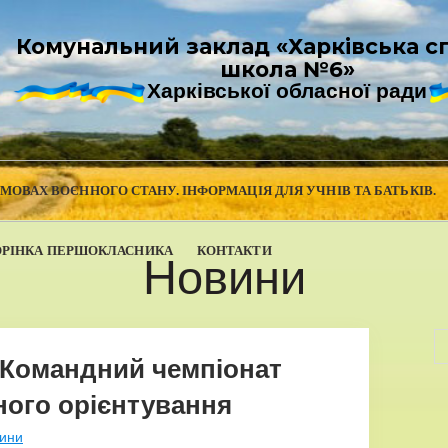
Комунальний заклад «Харківська с
школа №6»
Харківської обласної ради
УМОВАХ ВОЄННОГО СТАНУ. ІНФОРМАЦІЯ ДЛЯ УЧНІВ ТА БАТЬКІВ.
ОРІНКА ПЕРШОКЛАСНИКА
КОНТАКТИ
Новини
 Командний чемпіонат
ного орієнтування
ини