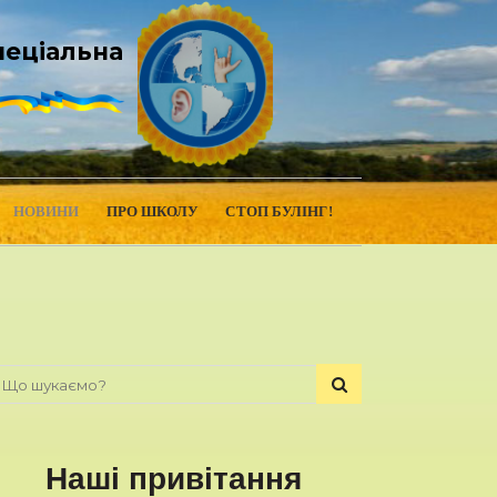
пеціальна
НОВИНИ
ПРО ШКОЛУ
СТОП БУЛІНГ!
Наші привітання