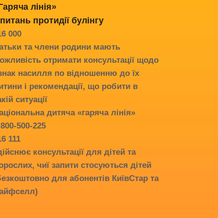
Гаряча лінія»
 питань протидії
булінгу
16 000
атьки та члени родини мають
ожливість отримати консультації щодо
знак насилля по відношенню до їх
итини і рекомендації, що робити в
акій ситуації
аціональна дитяча «гаряча лінія»
-800-500-225
16 111
дійснює консультації для дітей та
орослих, чиї запити стосуються дітей
безкоштовно для абонентів КиївСтар та
айфселл)