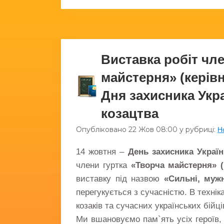
Виставка робіт чле
майстерня» (керівн
Дня захисника Укра
козацтва
Опубліковано
22 Жов
08:00
у рубриці:
Н
14 жовтня –
День захисника Україн
члени гуртка
«Творча майстерня» (
виставку під назвою
«Сильні, мужн
перегукується з сучасністю. В технік
козаків та сучасних українських бійці
Ми вшановуємо пам`ять усіх героїв, 