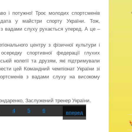
во і потужно! Троє молодих спортсменів
дата у майстри спорту України. Тож,
 з вадами слуху рухається уперед. А це –
егіонального центру з фізичної культури і
осередку спортивної федерації глухих
вській колегії та друзям, які підтримували
вести цей Командний чемпіонат України зі
портсменів з вадами слуху на високому
ндаренко, Заслужений тренер України.
3
4
5
6
вперед