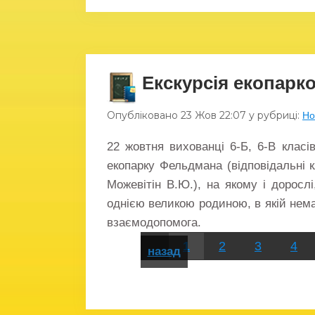
Екскурсія екопар
Опубліковано
23 Жов
22:07
у рубриці:
Но
22 жовтня вихованці 6-Б, 6-В класі
екопарку Фельдмана (відповідальні к
Можевітін В.Ю.), на якому і доросл
однією великою родиною, в якій немає
взаємодопомога.
1
2
3
4
назад