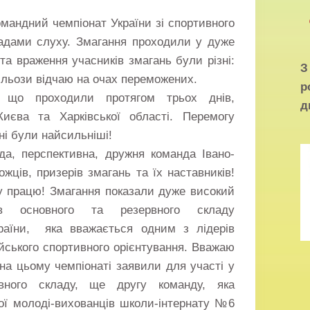
Командний чемпіонат України зі спортивного
вадами слуху. Змагання проходили у дуже
 та враження учасників змагань були різні:
 сльози відчаю на очах переможених.
р
, що проходили протягом трьох днів,
д
иєва та Харківської області. Перемогу
ні були найсильніші!
а, перспективна, дружня команда Івано-
ожців, призерів змагань та їх наставників!
у працю! Змагання показали дуже високий
нів основного та резервного складу
країни, яка вважається одним з лідерів
ійського спортивного орієнтування. Вважаю
 на цьому чемпіонаті заявили для участі у
овного складу, ще другу команду, яка
ої молоді-вихованців школи-інтернату №6