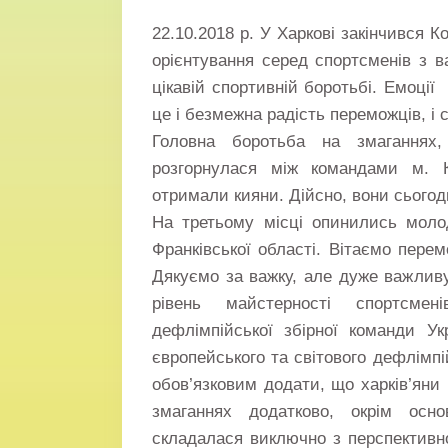
22.10.2018 р. У Харкові закінчився 
орієнтування серед спортсменів з 
цікавій спортивній боротьбі. Емоції
це і безмежна радість переможців, і
Головна боротьба на змаганнях
розгорнулася між командами м. К
отримали кияни. Дійсно, вони сьогод
На третьому місці опинились молод
Франківської області. Вітаємо перем
Дякуємо за важку, але дуже важлив
рівень майстерності спортсме
дефлімпійської збірної команди У
європейського та світового дефлімп
обов’язковим додати, що харків’яни
змаганнях додатково, окрім осн
складалася виключно з перспективн