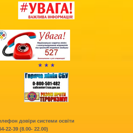
Благодійна допомога
Додаткова інформація
Витяг з протоколу про випуск учнів
(вихованців)
НМТ 2025
* * *
елефон довіри системи освіти
64-22-39 (8.00- 22.00)