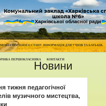
Комунальний заклад «Харківська с
школа №6»
Харківської обласної ради
УМОВАХ ВОЄННОГО СТАНУ. ІНФОРМАЦІЯ ДЛЯ УЧНІВ ТА БАТЬКІВ.
ОРІНКА ПЕРШОКЛАСНИКА
КОНТАКТИ
Новини
ня тижня педагогічної
елів музичного мистецтва,
іки