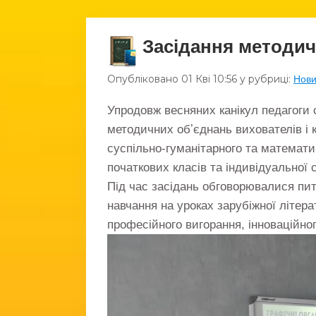
Засідання методич
Опубліковано
01 Кві
10:56
у рубриці:
Нов
Упродовж весняних канікул педагоги 
методичних обʼєднань вихователів і к
суспільно-гуманітарного та математи
початкових класів та індивідуальної 
Під час засідань обговорювалися пи
навчання на уроках зарубіжної літер
професійного вигорання, інноваційно