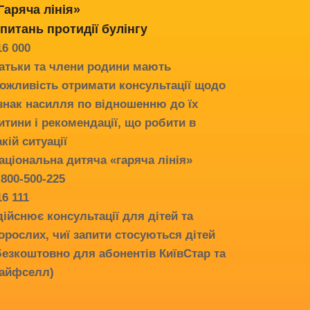
Гаряча лінія»
 питань протидії
булінгу
16 000
атьки та члени родини мають
ожливість отримати консультації щодо
знак насилля по відношенню до їх
итини і рекомендації, що робити в
акій ситуації
аціональна дитяча «гаряча лінія»
-800-500-225
16 111
дійснює консультації для дітей та
орослих, чиї запити стосуються дітей
безкоштовно для абонентів КиївСтар та
айфселл)