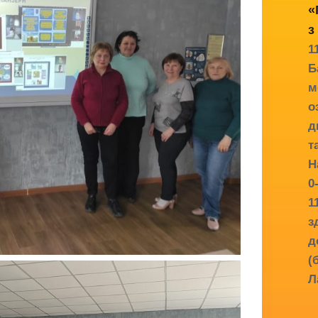
«
з
1
Б
м
о
д
т
Н
0
1
з
д
(
Л