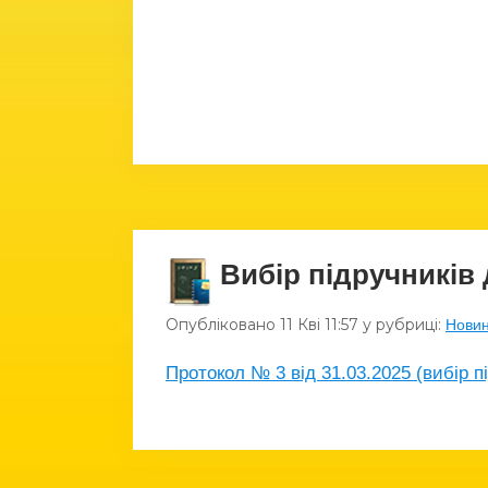
Вибір підручників 
Опубліковано
11 Кві
11:57
у рубриці:
Нови
Протокол № 3 від 31.03.2025 (вибір пі