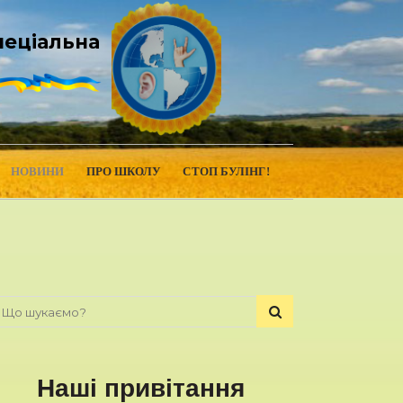
пеціальна
НОВИНИ
ПРО ШКОЛУ
СТОП БУЛІНГ!
Наші привітання