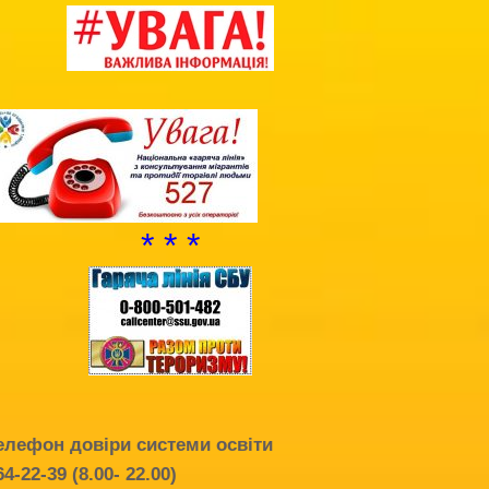
Благодійна допомога
Додаткова інформація
Витяг з протоколу про випуск учнів
(вихованців)
НМТ 2025
* * *
елефон довіри системи освіти
64-22-39 (8.00- 22.00)