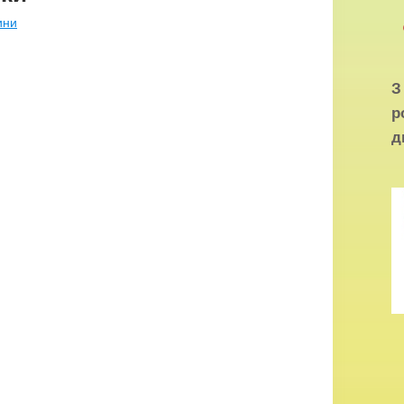
ини
р
д