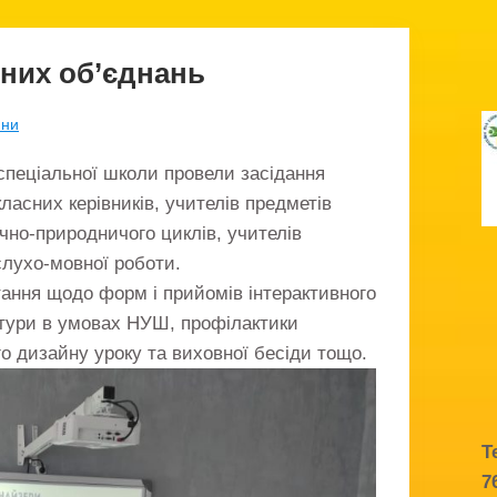
них об’єднань
ини
спеціальної школи провели засідання
ласних керівників, учителів предметів
чно-природничого циклів, учителів
слухо-мовної роботи.
тання щодо форм і прийомів інтерактивного
атури в умовах НУШ, профілактики
го дизайну уроку та виховної бесіди тощо.
Т
7