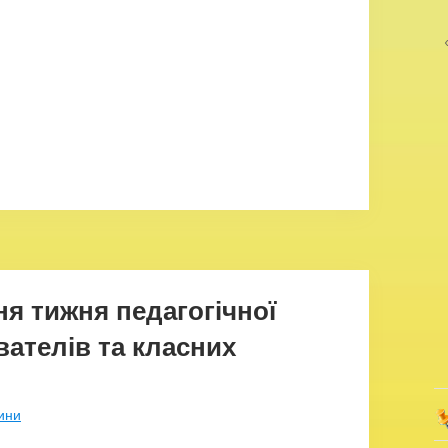
ня тижня педагогічної
вателів та класних
ини