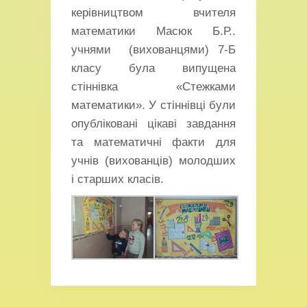
керівництвом вчителя
математики Масюк Б.Р..
учнями (вихованцями) 7-Б
класу була випущена
стіннівка «Стежками
математики». У стіннівці були
опубліковані цікаві завдання
та математичні факти для
учнів (вихованців) молодших
і старших класів.