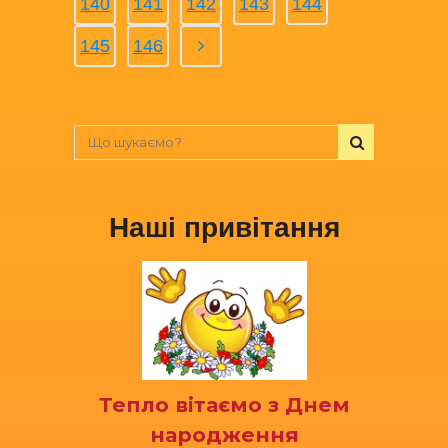
140
141
142
143
144
145
146
Наші привітання
Тепло вітаємо з Днем
народження