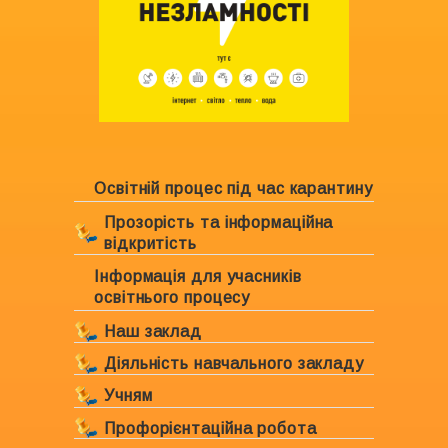
Освітній процес під час карантину
Прозорість та інформаційна
відкритість
Інформація для учасників
Ліцензування закладу
освітнього процесу
Свідоцтво про право власності
Наш заклад
Положення про академічну
Діяльність навчального закладу
Інформація про навчальний
доброчесність
заклад
Учням
План роботи Комунального
Статут навчального закладу
закладу «Харківська спеціальна
Керівництво навчального
Профорієнтаційна робота
Розклад уроків
школа №6 ХОР»
Структура управління
закладу