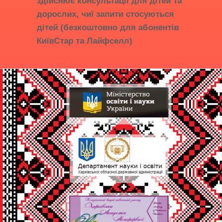
здійснює консультації для дітей та
дорослих, чиї запити стосуються
дітей (безкоштовно для абонентів
КиївСтар та Лайфселл)