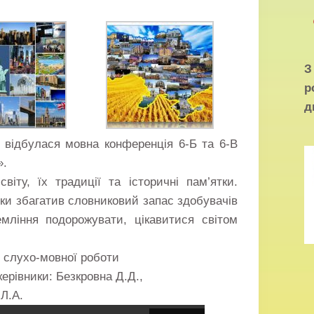
р
д
ти відбулася мовна конференція 6-Б та 6-В
».
світу, їх традиції та історичні пам’ятки.
ьки збагатив словниковий запас здобувачів
емління подорожувати, цікавитися світом
ї слухо-мовної роботи
керівники: Безкровна Д.Д.,
Л.А.