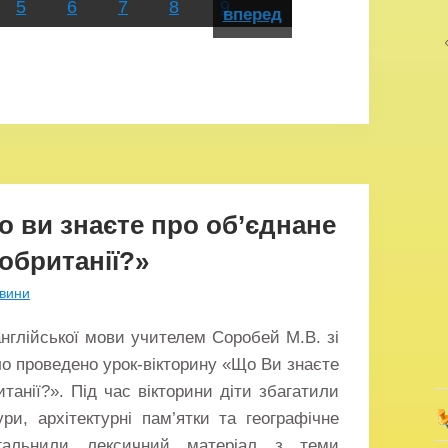
5
6
7
8
9
вперед
о ви знаєте про об’єднане
обританії?»
вини
англійської мови учителем Соробей М.В. зі
ло проведено урок-вікторину «Що Ви знаєте
танії?». Під час вікторини діти збагатили
ри, архітектурні пам’ятки та географічне
агальнили лексичний матеріал з теми