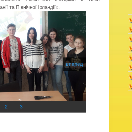
ії та Північної Ірландії».
вперед
2
3