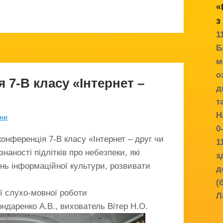
«
з
1
Б
м
о
 7-В класу «Інтернет –
д
т
Н
ни
0
конференція 7-В класу «Інтернет – друг чи
1
наності підлітків про небезпеки, які
з
ень інформаційної культури, розвивати
д
(
ої слухо-мовної роботи
Л
ондаренко А.В., вихователь Вітер Н.О.