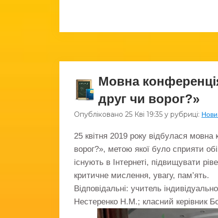
Мовна конференція
друг чи ворог?»
Опубліковано
25 Кві
19:35
у рубриці:
Нови
25 квітня 2019 року відбулася мовна 
ворог?», метою якої було сприяти обіз
існують в Інтернеті, підвищувати рів
критичне мислення, увагу, пам’ять.
Відповідальні: учитель індивідуальн
Нестеренко Н.М.; класний керівник Б