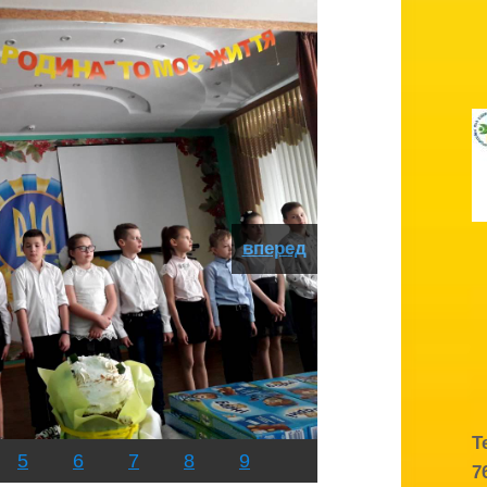
вперед
Т
5
6
7
8
9
7