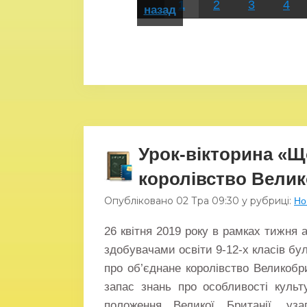
1
2
3
4
назад
Урок-вікторина «Щ
королівство Велик
Опубліковано
02 Тра
09:30
у рубриці:
Но
26 квітня 2019 року в рамках тижня 
здобувачами освіти 9-12-х класів бу
про об’єднане королівство Великобри
запас знань про особливості культу
положення Великої Британії, уз