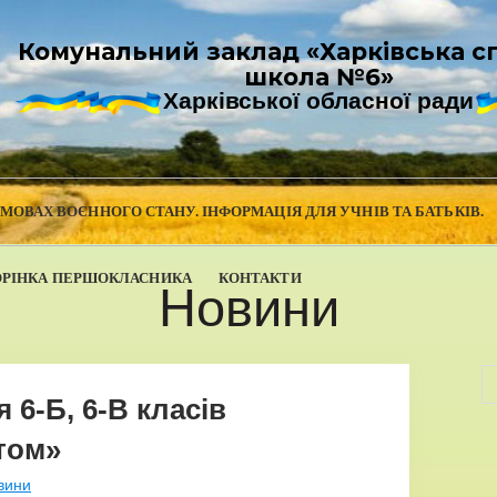
Комунальний заклад «Харківська с
школа №6»
Харківської обласної ради
УМОВАХ ВОЄННОГО СТАНУ. ІНФОРМАЦІЯ ДЛЯ УЧНІВ ТА БАТЬКІВ.
ОРІНКА ПЕРШОКЛАСНИКА
КОНТАКТИ
Новини
6-Б, 6-В класів
том»
вини