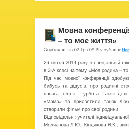
Мовна конференція
– то моє життя»
Опубліковано
02 Тра
09:15
у рубриці:
Но
26 квітня 2019 року в спеціальній ш
в 3-А класі на тему «Моя родина – то
Під час мовної конференції здобува
бабусь та дідусів, про родинні сто
повага, тепло і турбота. Також діт
«Мама» та присвятили танок люб
створили фільм про свої родини.
Відповідальні: учителі індивідуально
Молчанова Л.Ю., Кіндякова Я.К.; вих