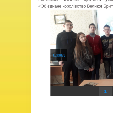
«Об’єднане королівство Великої Британ
назад
1