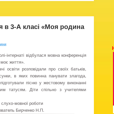
 в 3-А класі «Моя родина
вини
колі-інтернаті відбулася мовна конференція
 моє життя».
чі освіти розповідали про своїх батьків,
сунки, в яких повинна панувати злагода,
и підготували пісню у жестовому виконанні
им татусям. Діти спільно з учителями
ї слухо-мовної роботи
ователь Бирченко Н.П.