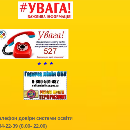
Благодійна допомога
Додаткова інформація
Витяг з протоколу про випуск учнів
(вихованців)
НМТ 2025
* * *
елефон довіри системи освіти
64-22-39 (8.00- 22.00)