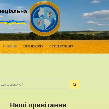
пеціальна
НОВИНИ
ПРО ШКОЛУ
СТОП БУЛІНГ!
Наші привітання