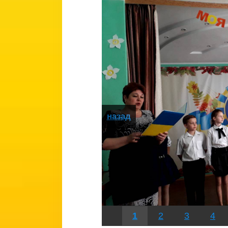
назад
1
2
3
4