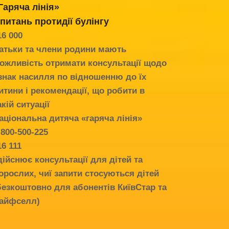
Гаряча лінія»
 питань протидії
булінгу
16 000
атьки та члени родини мають
ожливість отримати консультації щодо
знак насилля по відношенню до їх
итини і рекомендації, що робити в
акій ситуації
аціональна дитяча «гаряча лінія»
-800-500-225
16 111
дійснює консультації для дітей та
орослих, чиї запити стосуються дітей
безкоштовно для абонентів КиївСтар та
айфселл)