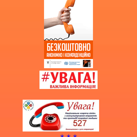
Витяг з протоколу про випуск
учнів (вихованців)
НМТ 2025