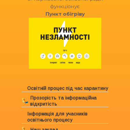
функціонує
Пункт обігріву
Освітній процес під час карантину
Прозорість та інформаційна
відкритість
Інформація для учасників
Ліцензування закладу
освітнього процесу
Свідоцтво про право власності
Наш заклад