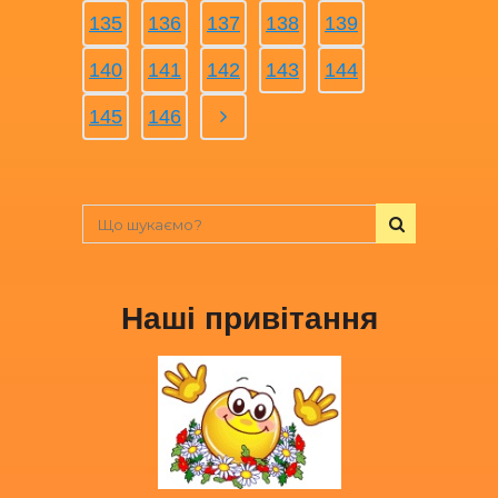
135
136
137
138
139
140
141
142
143
144
145
146
Наші привітання