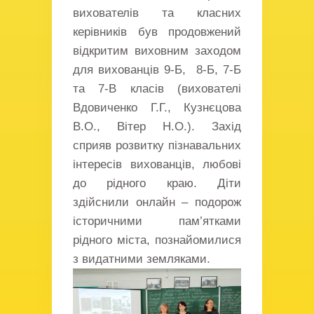
вихователів та класних
керівників був продовжений
відкритим виховним заходом
для вихованців 9-Б, 8-Б, 7-Б
та 7-В класів (вихователі
Вдовиченко Г.Г., Кузнєцова
В.О., Вітер Н.О.). Захід
сприяв розвитку пізнавальних
інтересів вихованців, любові
до рідного краю. Діти
здійснили онлайн – подорож
історичними пам’ятками
рідного міста, познайомилися
з видатними земляками.