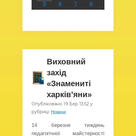
5
6
7
8
Виховний
захід
«Знамениті
харків’яни»
Опубліковано
19 Бер
13:52
у
рубриці:
Новини
14 березня тиждень
педагогічної майстерності