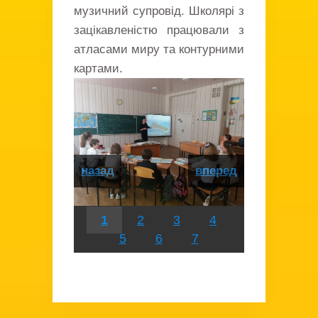
музичний супровід. Школярі з
зацікавленістю працювали з
атласами миру та контурними
картами.
назад
вперед
1
2
3
4
5
6
7