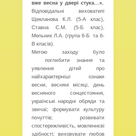
вже
весна у
двері
стука…».
Відповідальні вихователі
Щекланова К.Л. (5-А клас),
Ставна С.М. (5-Б клас),
Мельник Л.А. (група 6-Б та 6-
В класів).
Метою заходу було
поглибити знання та
уявлення дітей про
найхарактерніші ознаки
весни, весняні місяці, день
весняного сонцестояння,
українські народні обряди та
звичаї; формувати культуру
почуттів; розвивати
спостережливість, мовленнєві
здібності; виховувати любов