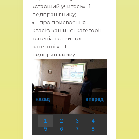
«старший учитель»- 1
педпрацівнику;
про присвоєння
кваліфікаційної категорії
«спеціаліст вищої
категорії» – 1
педпрацівнику.
назад
вперед
1
2
3
4
5
6
7
8