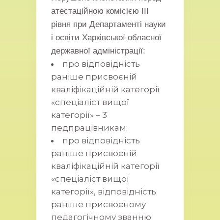
атестаційною комісією ІІІ
рівня при Департаменті науки
і освіти Харківської обласної
державної адміністрації:
про відповідність
раніше присвоєній
кваліфікаційній категорії
«спеціаліст вищої
категорії» – 3
педпрацівникам;
про відповідність
раніше присвоєній
кваліфікаційній категорії
«спеціаліст вищої
категорії», відповідність
раніше присвоєному
педагогічному званню