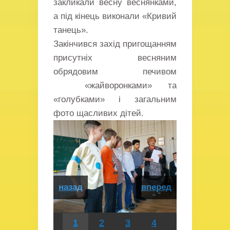
закликали весну веснянками,
а під кінець виконали «Кривий
танець».
Закінчився захід пригощанням
присутніх весняним
обрядовим печивом
«жайворонками» та
«голубками» і загальним
фото щасливих дітей.
назад
вперед
1
2
3
4