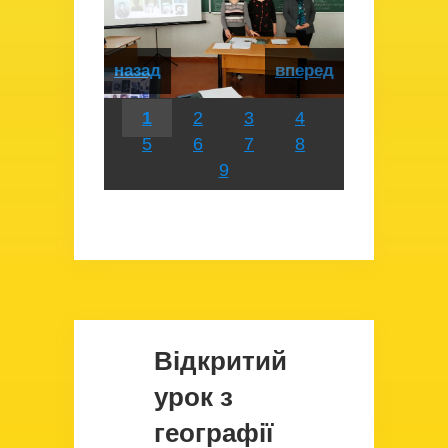
назад
вперед
1
2
3
4
5
6
7
8
9
Відкритий
урок з
географії