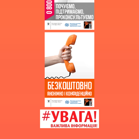
Державні закупівлі
Звернення громадян
Благодійна допомога
Додаткова інформація
Витяг з протоколу про випуск
учнів (вихованців)
НМТ 2025