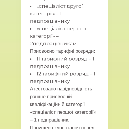
«спеціаліст другої
категорії» – 1
педпрацівнику;
«спеціаліст першої
категорії» –
2педпрацівникам.
Присвоєно тарифні розряди:
11 тарифний розряд – 1
педпрацівнику;
12 тарифний розряд – 1
педпрацівнику.
Атестовано навідповідність
раніше присвоєній
кваліфікаційній категорії
«спеціаліст першої категорії»
– 1 педпрацівник.
Порушено клопотання перед