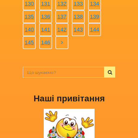
130
131
132
133
134
135
136
137
138
139
140
141
142
143
144
145
146
Наші привітання