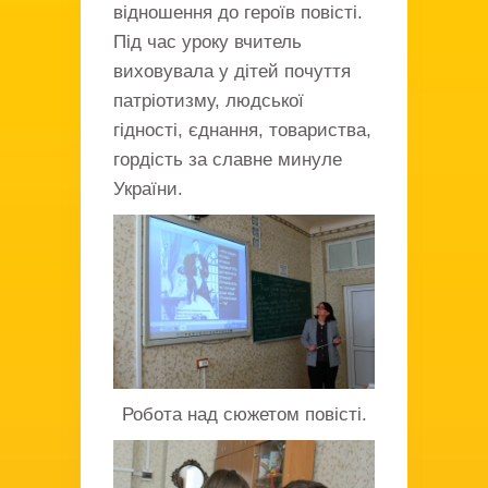
відношення до героїв повісті.
Під час уроку вчитель
виховувала у дітей почуття
патріотизму, людської
гідності, єднання, товариства,
гордість за славне минуле
України.
Робота над сюжетом повісті.