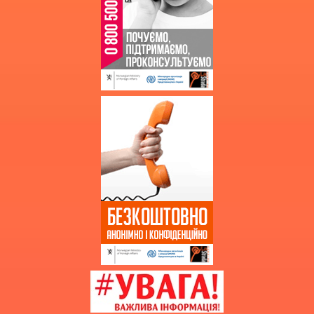
Фінансові звіти
Державні закупівлі
Звернення громадян
Благодійна допомога
Додаткова інформація
Витяг з протоколу про випуск
учнів (вихованців)
НМТ 2025