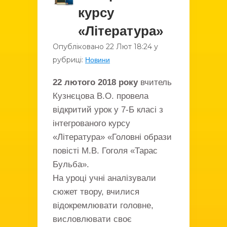
курсу
«Література»
Опубліковано
22 Лют
18:24
у
рубриці:
Новини
22 лютого 2018 року
вчитель
Кузнєцова В.О. провела
відкритий урок у 7-Б класі з
інтегрованого курсу
«Література» «Головні образи
повісті М.В. Гоголя «Тарас
Бульба».
На уроці учні аналізували
сюжет твору, вчилися
відокремлювати головне,
висловлювати своє