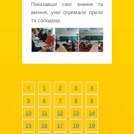
Показавши свої знання та
вміння, учні отримали призи
та солодощі.
1
2
3
4
5
6
7
8
9
10
11
12
13
14
15
16
17
18
19