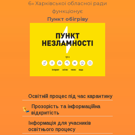
6» Харківської обласної ради
функціонує
Пункт обігріву
Освітній процес під час карантину
Прозорість та інформаційна
відкритість
Інформація для учасників
Ліцензування закладу
освітнього процесу
Свідоцтво про право власності