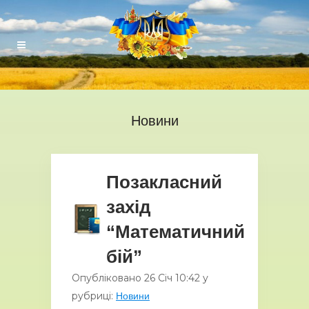
Новини
Позакласний
захід
“Математичний
бiй”
Опубліковано
26 Січ
10:42
у
рубриці:
Новини