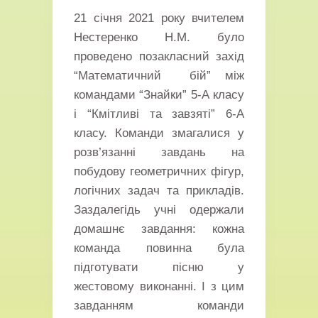
21 січня 2021 року вчителем
Нестеренко Н.М. було
проведено позакласний захід
“Математичний бiй” мiж
командами “Знайки” 5-А класу
i “Кмiтливi та завзятi” 6-А
класу. Команди змагалися у
розв’язаннi завдань на
побудову геометричних фiгур,
логічних задач та прикладiв.
Заздалегідь учні одержали
домашнє завдання: кожна
команда повинна була
підготувати пісню у
жестовому виконанні. І з цим
завданням команди