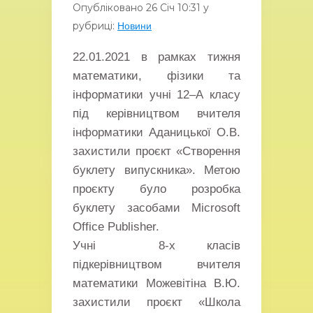
Опубліковано
26 Січ
10:31
у
рубриці:
Новини
22.01.2021 в рамках тижня
математики, фізики та
інформатики учні 12–А класу
під керівництвом вчителя
інформатики Аданицької О.В.
захистили проєкт «Створення
буклету випускника». Метою
проєкту було розробка
буклету засобами Microsoft
Office Publisher.
Учні 8-х класів
підкерівництвом вчителя
математики Можевітіна В.Ю.
захистили проєкт «Школа