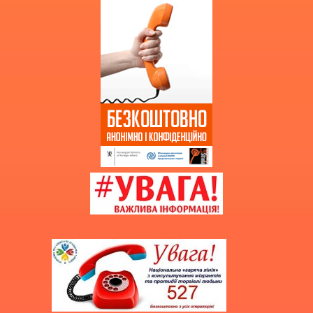
Додаткова інформація
Витяг з протоколу про випуск
учнів (вихованців)
НМТ 2025